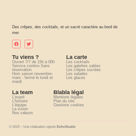
Des crêpes, des cocktails, et un sacré caractère au bord de
mer.
Tu viens ?
La carte
Ouvert 7/7 de 15h à 00h
Les cocktails
Service continu Sans
Les galettes salées
réservation
Les crêpes sucrées
Hors saison novembre-
Les salades
mars : fermé le lundi et
Les glaces
mardi
La team
Blabla légal
L'esprit
Mentions légales
L'histoire
Plan du site
L'équipe
Gestions cookies
La vision
Nos valeurs
© 2025 – Une réalisation signée
EchoStudio